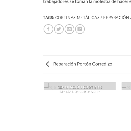
trabajadores se toman la molestia de hacer e
TAGS:
CORTINAS METÁLICAS / REPARACIÓN 
Reparación Portón Corredizo
REPARACIÓN CORTINAS
METÁLICAS RICAURTE
IÓN PORTÓN
REDIZO