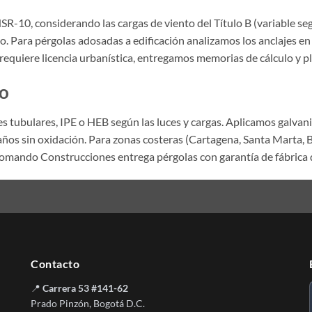
SR-10, considerando las cargas de viento del Título B (variable se
to. Para pérgolas adosadas a edificación analizamos los anclajes 
requiere licencia urbanística, entregamos memorias de cálculo y p
vo
es tubulares, IPE o HEB según las luces y cargas. Aplicamos galvan
 años sin oxidación. Para zonas costeras (Cartagena, Santa Marta,
Comando Construcciones entrega pérgolas con garantía de fábrica 
Contacto
📍
Carrera 53 #141-62
Prado Pinzón, Bogotá D.C.