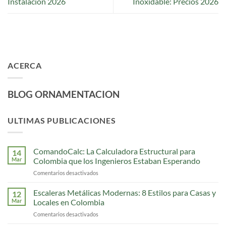
Instalación 2026
Inoxidable: Precios 2026
ACERCA
BLOG ORNAMENTACION
ULTIMAS PUBLICACIONES
ComandoCalc: La Calculadora Estructural para
14
Mar
Colombia que los Ingenieros Estaban Esperando
Comentarios desactivados
en
ComandoCalc:
La
Escaleras Metálicas Modernas: 8 Estilos para Casas y
12
Calculadora
Mar
Locales en Colombia
Estructural
Comentarios desactivados
en
para
Escaleras
Colombia