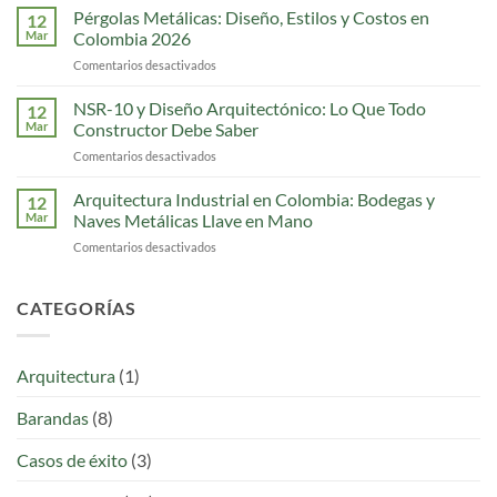
Metálicas
Pérgolas Metálicas: Diseño, Estilos y Costos en
que
12
Modernas:
los
Mar
Colombia 2026
8
Ingenieros
Comentarios desactivados
en
Estilos
Estaban
Pérgolas
para
Esperando
Metálicas:
NSR-10 y Diseño Arquitectónico: Lo Que Todo
Casas
12
Diseño,
y
Mar
Constructor Debe Saber
Estilos
Locales
Comentarios desactivados
en
y
en
NSR-
Costos
Colombia
10
Arquitectura Industrial en Colombia: Bodegas y
en
12
y
Colombia
Mar
Naves Metálicas Llave en Mano
Diseño
2026
Comentarios desactivados
en
Arquitectónico:
Arquitectura
Lo
Industrial
Que
en
CATEGORÍAS
Todo
Colombia:
Constructor
Bodegas
Debe
y
Saber
Arquitectura
(1)
Naves
Metálicas
Barandas
(8)
Llave
en
Mano
Casos de éxito
(3)