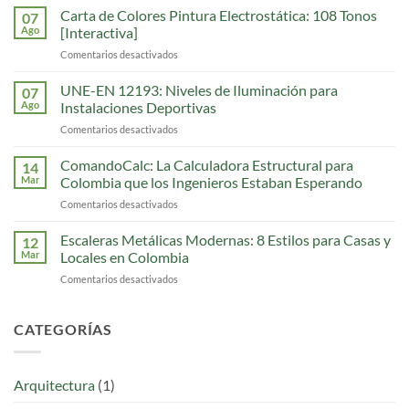
para
Carta de Colores Pintura Electrostática: 108 Tonos
07
Antejardín
Ago
[Interactiva]
en
Comentarios desactivados
en
Bogotá:
Carta
Precios,
de
UNE-EN 12193: Niveles de Iluminación para
Normativa
07
Colores
y
Ago
Instalaciones Deportivas
Pintura
Diseños
Comentarios desactivados
en
Electrostática:
UNE-
108
EN
ComandoCalc: La Calculadora Estructural para
Tonos
14
12193:
[Interactiva]
Mar
Colombia que los Ingenieros Estaban Esperando
Niveles
Comentarios desactivados
en
de
ComandoCalc:
Iluminación
La
Escaleras Metálicas Modernas: 8 Estilos para Casas y
para
12
Calculadora
Instalaciones
Mar
Locales en Colombia
Estructural
Deportivas
Comentarios desactivados
en
para
Escaleras
Colombia
Metálicas
que
Modernas:
CATEGORÍAS
los
8
Ingenieros
Estilos
Estaban
para
Esperando
Arquitectura
(1)
Casas
y