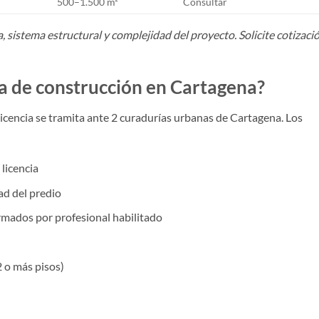
500–1.500 m²
Consultar
a, sistema estructural y complejidad del proyecto. Solicite cotizaci
ia de construcción en Cartagena?
 licencia se tramita ante 2 curadurías urbanas de Cartagena. Los
 licencia
tad del predio
irmados por profesional habilitado
2 o más pisos)