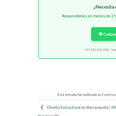
¿Necesita 
Respondemos en menos de 2 hor
💬 Cotiza
+57 310 312 2581 · In
Esta entrada fue publicada en
Construc
Diseño Estructural en Barranquilla | N
Renders 3D