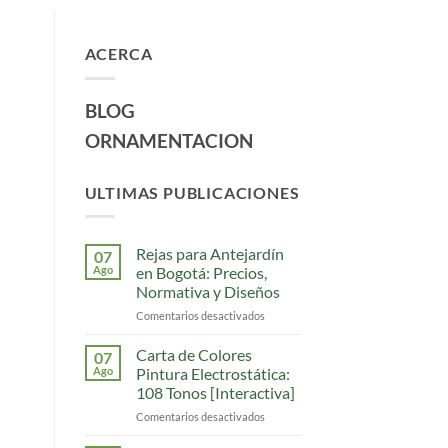
ACERCA
BLOG
ORNAMENTACION
ULTIMAS PUBLICACIONES
Rejas para Antejardín
07
Ago
en Bogotá: Precios,
Normativa y Diseños
Comentarios desactivados
en
Rejas
para
Carta de Colores
07
Antejardín
Ago
Pintura Electrostática:
en
108 Tonos [Interactiva]
Bogotá:
Comentarios desactivados
en
Precios,
Carta
Normativa