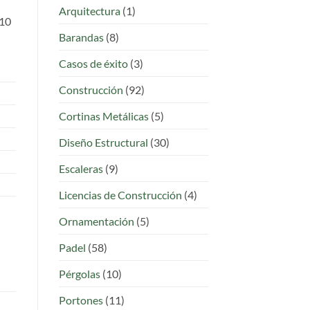
para
Arquitectura
(1)
Casas
-10
y
Barandas
(8)
Locales
en
Colombia
Casos de éxito
(3)
Construcción
(92)
Cortinas Metálicas
(5)
Diseño Estructural
(30)
Escaleras
(9)
Licencias de Construcción
(4)
Ornamentación
(5)
Padel
(58)
Pérgolas
(10)
Portones
(11)