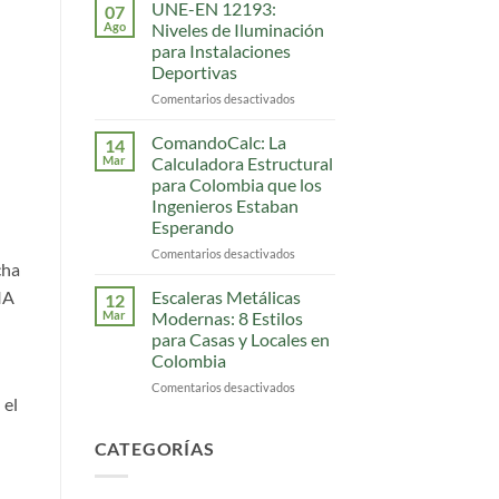
de
y
UNE-EN 12193:
07
Colores
Diseños
Ago
Niveles de Iluminación
Pintura
para Instalaciones
Electrostática:
Deportivas
108
Tonos
Comentarios desactivados
en
[Interactiva]
UNE-
EN
ComandoCalc: La
14
12193:
Mar
Calculadora Estructural
Niveles
para Colombia que los
de
Ingenieros Estaban
Iluminación
Esperando
para
Instalaciones
Comentarios desactivados
en
cha
Deportivas
ComandoCalc:
La
IA
Escaleras Metálicas
12
Calculadora
Mar
Modernas: 8 Estilos
Estructural
para Casas y Locales en
para
Colombia
Colombia
que
Comentarios desactivados
en
 el
los
Escaleras
Ingenieros
Metálicas
Estaban
Modernas:
CATEGORÍAS
Esperando
8
Estilos