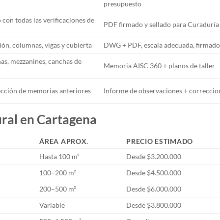
presupuesto
con todas las verificaciones de
PDF firmado y sellado para Curaduría
ón, columnas, vigas y cubierta
DWG + PDF, escala adecuada, firmado
as, mezzanines, canchas de
Memoria AISC 360 + planos de taller
rección de memorias anteriores
Informe de observaciones + correccio
ural en Cartagena
ÁREA APROX.
PRECIO ESTIMADO
Hasta 100 m²
Desde $3.200.000
100–200 m²
Desde $4.500.000
200–500 m²
Desde $6.000.000
Variable
Desde $3.800.000