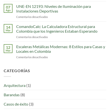
Carta
Precios,
de
UNE-EN 12193: Niveles de Iluminación para
Normativa
07
Colores
y
Ago
Instalaciones Deportivas
Pintura
Diseños
Comentarios desactivados
en
Electrostática:
UNE-
108
EN
ComandoCalc: La Calculadora Estructural para
Tonos
14
12193:
[Interactiva]
Mar
Colombia que los Ingenieros Estaban Esperando
Niveles
Comentarios desactivados
en
de
ComandoCalc:
Iluminación
La
Escaleras Metálicas Modernas: 8 Estilos para Casas y
para
12
Calculadora
Instalaciones
Mar
Locales en Colombia
Estructural
Deportivas
Comentarios desactivados
en
para
Escaleras
Colombia
Metálicas
que
Modernas:
CATEGORÍAS
los
8
Ingenieros
Estilos
Estaban
para
Esperando
Arquitectura
(1)
Casas
y
Barandas
(8)
Locales
en
Colombia
Casos de éxito
(3)