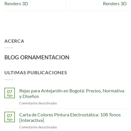
Renders 3D
Renders 3D
ACERCA
BLOG ORNAMENTACION
ULTIMAS PUBLICACIONES
Rejas para Antejardín en Bogotá: Precios, Normativa
07
Ago
y Diseños
Comentarios desactivados
en
Rejas
para
Carta de Colores Pintura Electrostática: 108 Tonos
07
Antejardín
Ago
[Interactiva]
en
Comentarios desactivados
en
Bogotá: