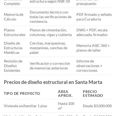
estructura según NSR-10
Completo
presupuesto
Documento técnico con
Memoria de
PDF firmado y sellado
todas las verificaciones de
Cálculo
para Curaduría
resistencia
Planos
Planos de cimentación,
DWG + PDF, escala
Estructurales
columnas, vigas y cubierta
adecuada, firmados
Diseño de
Cerchas, marquesinas,
Memoria AISC 360 +
Estructuras
mezzanines, canchas de
planos de taller
Metálicas
pádel
Revisión de
Informe de
Verificación y corrección
Diseños
observaciones +
de memorias anteriores
Existentes
correcciones
Precios de diseño estructural en Santa Marta
ÁREA
PRECIO
TIPO DE PROYECTO
APROX.
ESTIMADO
Hasta 100
Vivienda unifamiliar 1 piso
Desde $3.000.000
m²