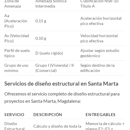
Zona de
Amenaza Sísmica
Clasificación NSR-10
Amenaza
Intermedia
Título A
Aa
Aceleración horizontal
(Aceleración
0.15 g
pico efectiva
Pico)
Av (Velocidad
Velocidad horizontal
0.10 g
Pico)
pico efectiva
Perfil de suelo
Ajustar según estudio
D (suelo rígido)
típico
geotécnico
Grupo de uso
Grupo I (Vivienda) / II
Según destino de la
mínimo
(Comercial)
edificación
Servicios de diseño estructural en Santa Marta
Ofrecemos el servicio completo de diseño estructural para
proyectos en Santa Marta, Magdalena:
SERVICIO
DESCRIPCIÓN
ENTREGABLES
Diseño
Memoria de cálculo +
Cálculo y diseño de toda la
Estructural
planos E1–E5 +