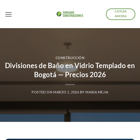
Saltar
al
COTIZA
AHORA
contenido
CONSTRUCCIÓN
Divisiones de Baño en Vidrio Templado en
Bogotá — Precios 2026
POSTED ON
MARZO 1, 2026
BY
MARIA MEJIA