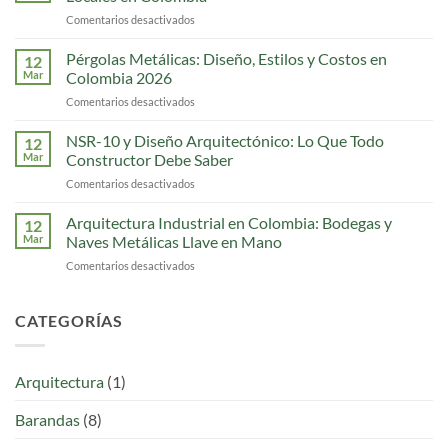
Estructural
Comentarios desactivados
en
para
Escaleras
Colombia
Metálicas
Pérgolas Metálicas: Diseño, Estilos y Costos en
que
12
Modernas:
los
Mar
Colombia 2026
8
Ingenieros
Comentarios desactivados
en
Estilos
Estaban
Pérgolas
para
Esperando
Metálicas:
NSR-10 y Diseño Arquitectónico: Lo Que Todo
Casas
12
Diseño,
y
Mar
Constructor Debe Saber
Estilos
Locales
Comentarios desactivados
en
y
en
NSR-
Costos
Colombia
10
Arquitectura Industrial en Colombia: Bodegas y
en
12
y
Colombia
Mar
Naves Metálicas Llave en Mano
Diseño
2026
Comentarios desactivados
en
Arquitectónico:
Arquitectura
Lo
Industrial
Que
en
CATEGORÍAS
Todo
Colombia:
Constructor
Bodegas
Debe
y
Saber
Arquitectura
(1)
Naves
Metálicas
Barandas
(8)
Llave
en