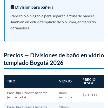
🏢 División para bañera
Panel fijo o plegable para separar la zona de bañera.
También en vidrio templado de 6 o 8mm, enmarcado
o frameless.
Precios — Divisiones de baño en vidrio
templado Bogotá 2026
PRECIO
TIPO
VIDRIO
DESDE
Panel fijo + puerta batiente
8mm
$950.000
(enmarcado)
incoloro
Panel fijo + puerta batiente
10mm