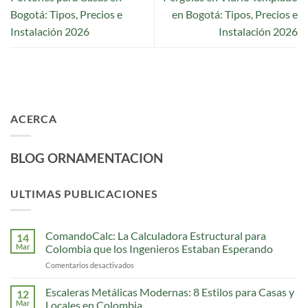
Bogotá: Tipos, Precios e
en Bogotá: Tipos, Precios e
Instalación 2026
Instalación 2026
ACERCA
BLOG ORNAMENTACION
ULTIMAS PUBLICACIONES
ComandoCalc: La Calculadora Estructural para
14
Mar
Colombia que los Ingenieros Estaban Esperando
Comentarios desactivados
en
ComandoCalc:
La
Escaleras Metálicas Modernas: 8 Estilos para Casas y
12
Calculadora
Mar
Locales en Colombia