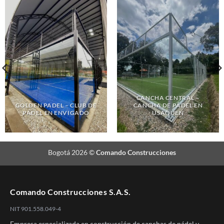
CANCHA CENTRAL –
GOLDEN PADEL – CLUB DE
CANCHA DE PÁDEL EN
PÁDEL EN ENVIGADO
USAQUEN
Bogotá 2026 ©
Comando Construcciones
Comando Construcciones S.A.S.
NIT 901.558.049-4
Empresa especializada en construcción de canchas de pádel y