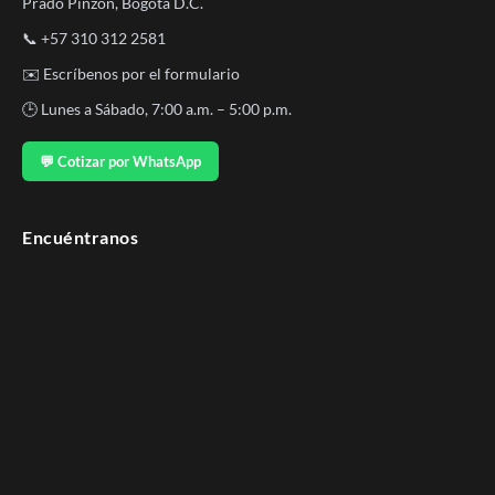
Prado Pinzón, Bogotá D.C.
📞
+57 310 312 2581
✉️
Escríbenos por el formulario
🕒 Lunes a Sábado, 7:00 a.m. – 5:00 p.m.
💬 Cotizar por WhatsApp
Encuéntranos