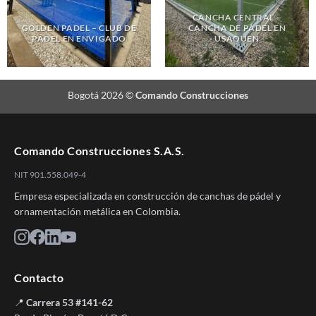
CANCHA CENTRAL –
GOLDEN PADEL – CLUB DE
CANCHA DE PÁDEL EN
PÁDEL EN ENVIGADO
USAQUEN
Bogotá 2026 ©
Comando Construcciones
Comando Construcciones S.A.S.
NIT 901.558.049-4
Empresa especializada en construcción de canchas de pádel y
ornamentación metálica en Colombia.
Contacto
📍
Carrera 53 #141-62