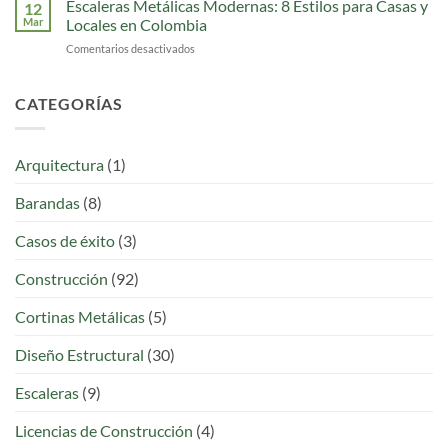
La
Escaleras Metálicas Modernas: 8 Estilos para Casas y
para
12
Calculadora
Instalaciones
Mar
Locales en Colombia
Estructural
Deportivas
Comentarios desactivados
en
para
Escaleras
Colombia
Metálicas
que
Modernas:
CATEGORÍAS
los
8
Ingenieros
Estilos
Estaban
para
Esperando
Arquitectura
(1)
Casas
y
Barandas
(8)
Locales
en
Colombia
Casos de éxito
(3)
Construcción
(92)
Cortinas Metálicas
(5)
Diseño Estructural
(30)
Escaleras
(9)
Licencias de Construcción
(4)