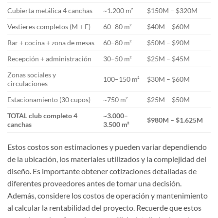
Cubierta metálica 4 canchas
~1.200 m²
$150M – $320M
Vestieres completos (M + F)
60–80 m²
$40M – $60M
Bar + cocina + zona de mesas
60–80 m²
$50M – $90M
Recepción + administración
30–50 m²
$25M – $45M
Zonas sociales y
100–150 m²
$30M – $60M
circulaciones
Estacionamiento (30 cupos)
~750 m²
$25M – $50M
TOTAL club completo 4
~3.000–
$980M – $1.625M
canchas
3.500 m²
Estos costos son estimaciones y pueden variar dependiendo
de la ubicación, los materiales utilizados y la complejidad del
diseño. Es importante obtener cotizaciones detalladas de
diferentes proveedores antes de tomar una decisión.
Además, considere los costos de operación y mantenimiento
al calcular la rentabilidad del proyecto. Recuerde que estos