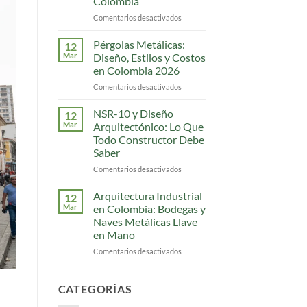
Colombia
Colombia
que
Comentarios desactivados
en
los
Escaleras
Ingenieros
Metálicas
Pérgolas Metálicas:
12
Estaban
Modernas:
Mar
Diseño, Estilos y Costos
Esperando
8
en Colombia 2026
Estilos
Comentarios desactivados
en
para
Pérgolas
Casas
Metálicas:
y
NSR-10 y Diseño
12
Diseño,
Locales
Mar
Arquitectónico: Lo Que
Estilos
en
Todo Constructor Debe
y
Colombia
Saber
Costos
en
Comentarios desactivados
en
Colombia
NSR-
2026
10
Arquitectura Industrial
12
y
Mar
en Colombia: Bodegas y
Diseño
Naves Metálicas Llave
Arquitectónico:
en Mano
Lo
Que
Comentarios desactivados
en
Todo
Arquitectura
Constructor
Industrial
Debe
en
CATEGORÍAS
Saber
Colombia: