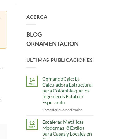
ACERCA
y
BLOG
ORNAMENTACION
ULTIMAS PUBLICACIONES
ra
ComandoCalc: La
14
Mar
Calculadora Estructural
para Colombia que los
Ingenieros Estaban
s,
Esperando
Comentarios desactivados
en
ComandoCalc:
La
Escaleras Metálicas
12
Calculadora
Mar
Modernas: 8 Estilos
Estructural
para Casas y Locales en
para