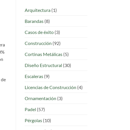
Bodegas
y
Arquitectura
(1)
Naves
Metálicas
Barandas
(8)
Llave
en
Mano
Casos de éxito
(3)
Construcción
(92)
era
70%
Cortinas Metálicas
(5)
ón
Diseño Estructural
(30)
Escaleras
(9)
 de
Licencias de Construcción
(4)
Ornamentación
(3)
Padel
(57)
Pérgolas
(10)