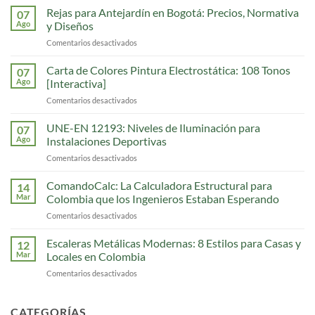
Rejas para Antejardín en Bogotá: Precios, Normativa
07
Ago
y Diseños
Comentarios desactivados
en
Rejas
para
Carta de Colores Pintura Electrostática: 108 Tonos
07
Antejardín
Ago
[Interactiva]
en
Comentarios desactivados
en
Bogotá:
Carta
Precios,
de
UNE-EN 12193: Niveles de Iluminación para
Normativa
07
Colores
y
Ago
Instalaciones Deportivas
Pintura
Diseños
Comentarios desactivados
en
Electrostática:
UNE-
108
EN
ComandoCalc: La Calculadora Estructural para
Tonos
14
12193:
[Interactiva]
Mar
Colombia que los Ingenieros Estaban Esperando
Niveles
Comentarios desactivados
en
de
ComandoCalc:
Iluminación
La
Escaleras Metálicas Modernas: 8 Estilos para Casas y
para
12
Calculadora
Instalaciones
Mar
Locales en Colombia
Estructural
Deportivas
Comentarios desactivados
en
para
Escaleras
Colombia
Metálicas
que
Modernas:
CATEGORÍAS
los