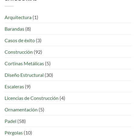
8
Ingenieros
Estilos
Estaban
para
Esperando
Arquitectura
(1)
Casas
y
Barandas
(8)
Locales
en
Colombia
Casos de éxito
(3)
Construcción
(92)
Cortinas Metálicas
(5)
Diseño Estructural
(30)
Escaleras
(9)
Licencias de Construcción
(4)
Ornamentación
(5)
Padel
(58)
Pérgolas
(10)